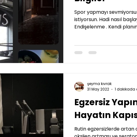
Spor yapmayı sevmiyorsun
istiyorsun. Hadi nasıl baş
Endişelenme . Kendi planını 
şeyma kıvrak
31 May 2022
1 dakikada 
Egzersiz Yapın,
Hayatın Kapıs
Rutin egzersizlerde artan 
oksijen artması ve seratonin düzeyi yükselir ve bu