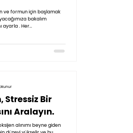
 ve formun için başlamak
layacağımıza bakalım
ayarla . Her...
okunur
 Stressiz Bir
ını Aralayın.
oksijen alınımı beyne giden