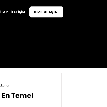
BİZE ULAŞIN
ITAP
İLETIŞIM
okunur
n En Temel