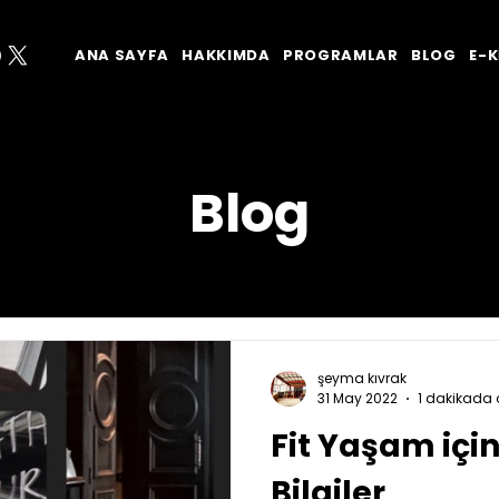
ANA SAYFA
HAKKIMDA
PROGRAMLAR
BLOG
E-K
Blog
şeyma kıvrak
31 May 2022
1 dakikada 
Fit Yaşam içi
Bilgiler