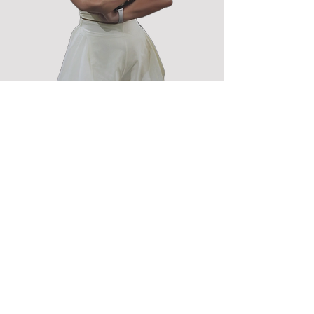
DANIŞAN DEĞERLENDİRMELERİ
HAYATINIZI
DEĞİŞTİRİN
Tutku
harika bir eğitici
Amina
Değişimime yardımcı oldu