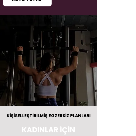
KİŞİSELLEŞTİRİLMİŞ EGZERSİZ PLANLARI
KADINLAR İÇİN