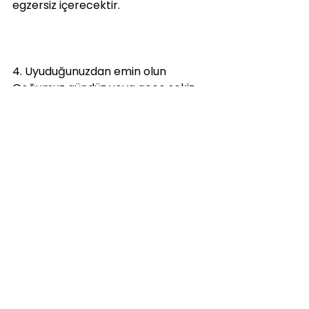
egzersiz içerecektir.
4. Uyuduğunuzdan emin olun 
Çoğumuz gündüz veya gece sekiz 
saatlik işimiz olsa bile, vücudun 
pillerini şarj etmek için yeterli uyku 
almak çok önemlidir. Altı ila sekiz 
saatlik uyku, vücudun gün boyunca 
devam etmesini sağlayacaktır, 
fakat tabikide gece boyunca 
uykusuz kalıp gündüz uykusundan 
bahsetmediğimi biliyorsunuz diye 
düşünüyorum.
5. Motive kalın, formda olmanın 
önemli bir anahtarı hedefler 
belirlemek ve olumlu bir zihniyet 